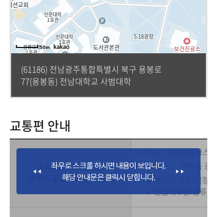
50m
(61186) 전남광주통합특별시 북구 용봉로
77(용봉동) 전남대학교 사범대학
교통편 안내
택시 : 용봉동캠퍼스까
시내버스 : 광천동 
고속버스 시외버스편
(광천동 종합터미널) 이용시
전남대 정류소(정문) :
전남대후문 정류소 :