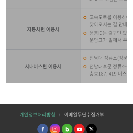
고속도로를 이용하여 용
찾아오시는 길 안내의 
자동차편 이용시
용봉IC는 출구만 있고
운암고가 밑에서 우회
전남대 정류소(정문)는 풍
시내버스편 이용시
전남대후문 정류소는 진월0
충효187, 419 버스
개인정보처리방침
이메일무단수집거부