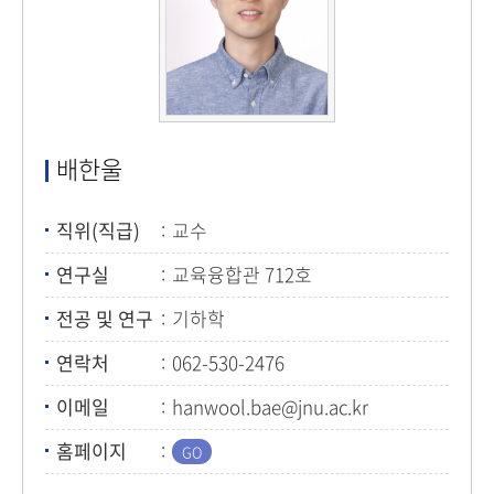
배한울
직위(직급)
교수
연구실
교육융합관 712호
전공 및 연구
기하학
연락처
062-530-2476
이메일
hanwool.bae@jnu.ac.kr
홈페이지