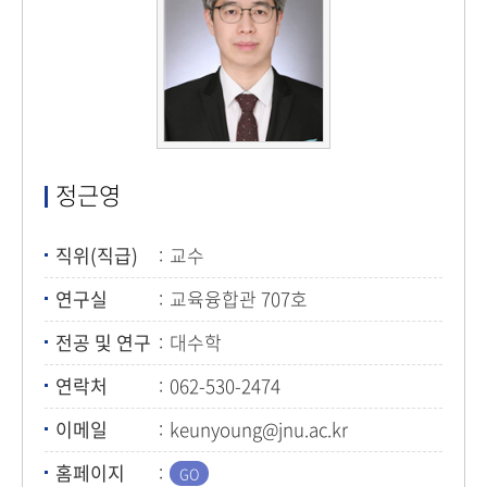
정근영
직위(직급)
교수
연구실
교육융합관 707호
전공 및 연구
대수학
연락처
062-530-2474
이메일
keunyoung@jnu.ac.kr
홈페이지