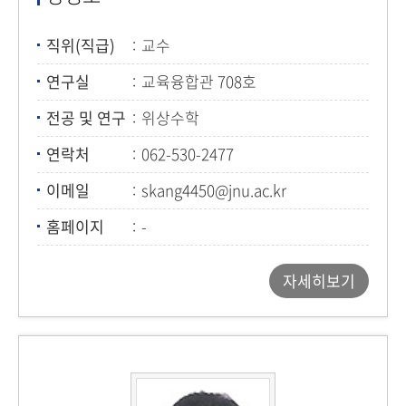
직위(직급)
교수
연구실
교육융합관 708호
전공 및 연구
위상수학
연락처
062-530-2477
이메일
skang4450@jnu.ac.kr
홈페이지
-
자세히보기