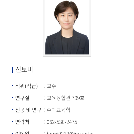
신보미
직위(직급)
교수
연구실
교육융합관 709호
전공 및 연구
수학교육학
연락처
062-530-2475
이메일
bomi0210@jnu.ac.kr