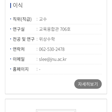
이식
직위(직급)
교수
연구실
교육융합관 706호
전공 및 연구
위상수학
연락처
062-530-2478
이메일
slee@jnu.ac.kr
홈페이지
-
자세히보기