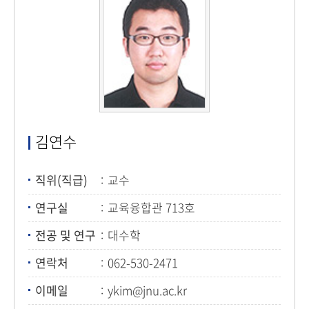
김연수
직위(직급)
교수
연구실
교육융합관 713호
전공 및 연구
대수학
연락처
062-530-2471
이메일
ykim@jnu.ac.kr