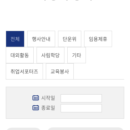
전체
행사안내
단운위
임용제휴
대외활동
사림학당
기타
취업서포터즈
교육봉사
시작일
종료일