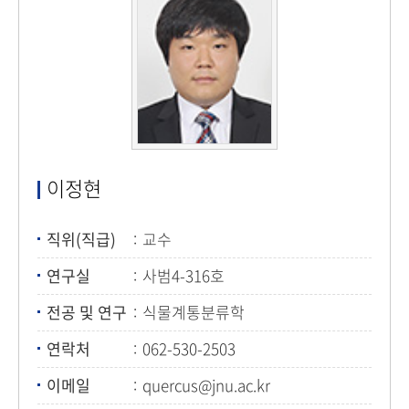
이정현
직위(직급)
교수
연구실
사범4-316호
전공 및 연구
식물계통분류학
연락처
062-530-2503
이메일
quercus@jnu.ac.kr