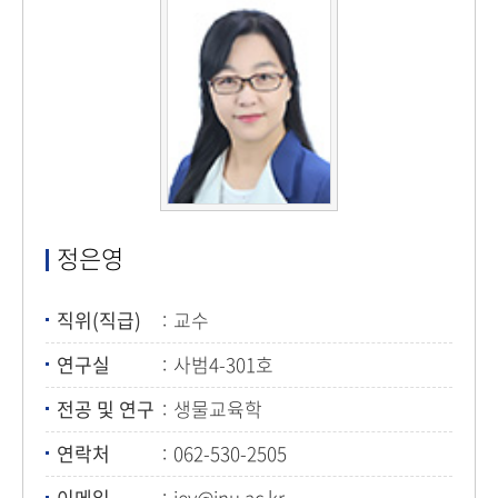
정은영
직위(직급)
교수
연구실
사범4-301호
전공 및 연구
생물교육학
연락처
062-530-2505
이메일
jey@jnu.ac.kr