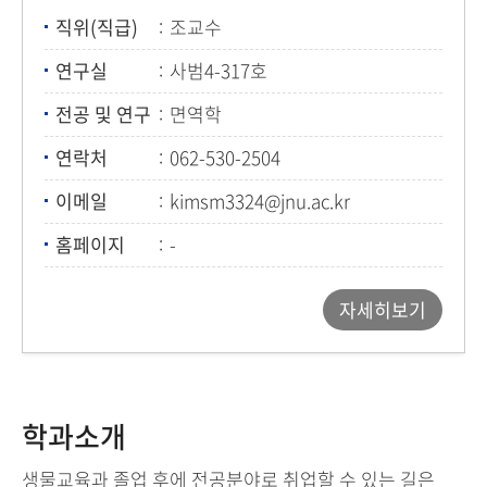
직위(직급)
조교수
연구실
사범4-317호
전공 및 연구
면역학
연락처
062-530-2504
이메일
kimsm3324@jnu.ac.kr
홈페이지
-
자세히보기
학과소개
생물교육과 졸업 후에 전공분야로 취업할 수 있는 길은