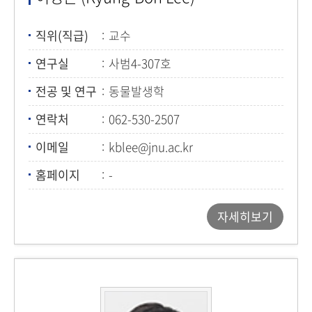
직위(직급)
교수
연구실
사범4-307호
전공 및 연구
동물발생학
연락처
062-530-2507
이메일
kblee@jnu.ac.kr
홈페이지
-
자세히보기